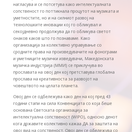
нагласува и се потсетува како интелектуалната
сопственост го поттикнала процутот на музиката и
уметностите, но и на силниот развој на
технолошките иновации кој го обликувал и
секојдневно продолжува да го обликува светот
онаков каков што го познаваме. Како
организација за колективно управување со
сродните права на произведувачите на фонограми
и уметниците музички изведувачи, Македонската
музичка индустрија (ММИ) се приклучува во
прославата на овој ден кој претставува глобална
прослава на креативноста за развојот на
човештвото на целата планета.
Овој ден се одбележува како ден на кој пред 43
години стапи на сила Конвенцијата со која беше
основана Светската организација за
интелектуална сопственост (WIPO), односно денот
кога државите колективно кажаа ДА за заштита на
овој вид на сопственост. Овој ден се обележува со