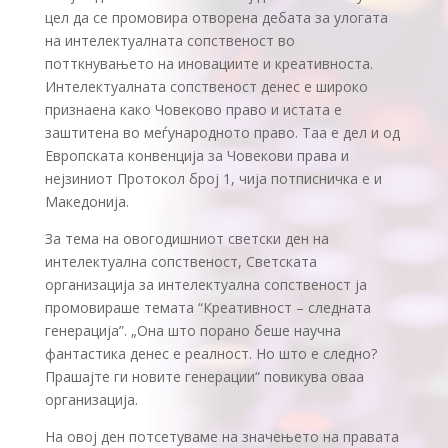
цел да се промовира отворена дебата за улогата
на интелектуалната сопственост во
потткнувањето на иновациите и креативноста.
Интелектуалната сопственост денес е широко
признаена како Човеково право и истата е
заштитена во меѓународното право. Таа е дел и од
Европската конвенција за Човекови права и
нејзиниот Протокол број 1, чија потписничка е и
Македонија.
За тема на овогодишниот светски ден на
интелектуална сопственост, Светската
организација за интелектуална сопственост ја
промовираше темата “Креативност – следната
генерација”. „Она што порано беше научна
фантастика денес е реалност. Но што е следно?
Прашајте ги новите генерации“ повикува оваа
организација.
На овој ден потсетуваме на значењето на правата