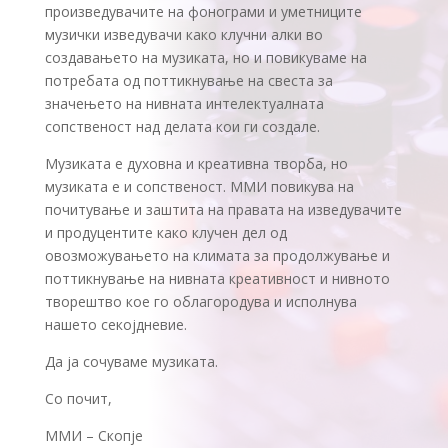
произведувачите на фонограми и уметниците
музички изведувачи како клучни алки во
создавањето на музиката, но и повикуваме на
потребата од поттикнување на свеста за
значењето на нивната интелектуалната
сопственост над делата кои ги создале.
Музиката е духовна и креативна творба, но
музиката е и сопственост. ММИ повикува на
почитување и заштита на правата на изведувачите
и продуцентите како клучен дел од
овозможувањето на климата за продолжување и
поттикнување на нивната креативност и нивното
творештво кое го облагородува и исполнува
нашето секојдневие.
Да ја сочуваме музиката.
Со почит,
ММИ – Скопје