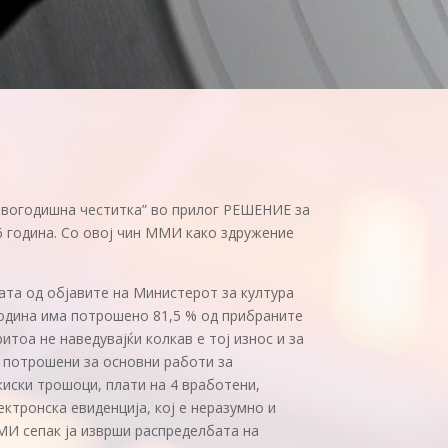
овогодишна честитка” во прилог РЕШЕНИЕ за
6 година. Со овој чин ММИ како здружение
ата од објавите на Министерот за култура
година имa потрошено 81,5 % од прибраните
тоа не наведувајќи колкав е тој износ и за
е потрошени за основни работи за
жиски трошоци, плати на 4 вработени,
ктронска евиденција, кој е неразумно и
МИ сепак ја изврши распределбата на