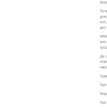
пред
Поч
дово
кои 
дел 
ММИ
или 
срод
Да с
ново
наро
Срд
Пре
Мар
Пре