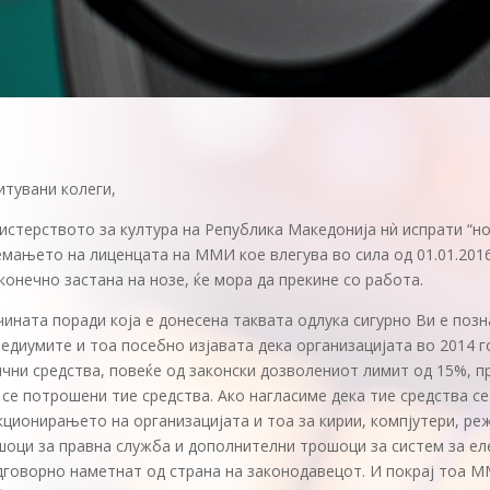
итувани колеги,
истерството за култура на Република Македонија нѝ испрати “н
мањето на лиценцата на ММИ кое влегува во сила од 01.01.201
конечно застана на нозе, ќе мора да прекине со работа.
ината поради која е донесена таквата одлука сигурно Ви е позн
едиумите и тоа посебно изјавата дека организацијата во 2014 
чни средства, повеќе од законски дозволениот лимит од 15%, при
се потрошени тие средства. Ако нагласиме дека тие средства с
ционирањето на организацијата и тоа за кирии, компјутери, ре
оци за правна служба и дополнителни трошоци за систем за еле
дговорно наметнат од страна на законодавецот. И покрај тоа М