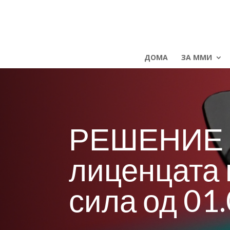
ДОМА
ЗА ММИ
РЕШЕНИЕ з
лиценцата 
сила од 01