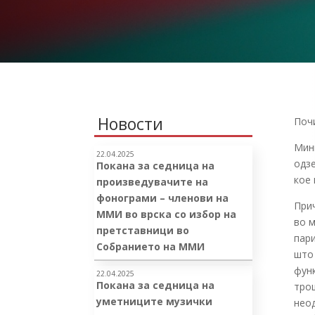
Новости
Поч
Мин
22.04.2025
одзе
Покана за седница на
кое 
произведувачите на
фонограми – членови на
Прич
ММИ во врска со избор на
во м
претставници во
пари
Собранието на ММИ
што 
функ
22.04.2025
Покана за седница на
трош
уметниците музички
нео