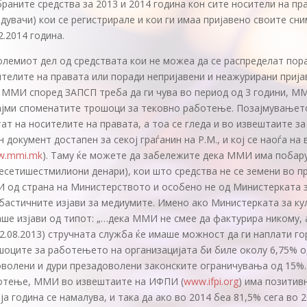
раните средства за 2013 и 2014 година кон сите носители на п
дувачи) кои се регистрирале и кои ги имаа пријавено своите сн
2.2014 година.
олемиот дел од средствата кои не можеа да се распределат по
телите на правата или поради непријавени и неажурирани прија
 ММИ според ЗАПСП треба да ги чува во период од 3 години, М
ајми споменатите трошоци за тековно работење. Позајмувањето
ат на носителите на правата, а тоа се гледа и во извештаите з
н документ достапен за секој граѓанин на Р.М., и кој се наоѓа н
w.mmi.mk
). Таму ќе можете да забележите дека ММИ има побару
есетишестмилиони денари), кои што средства не се земени во 
 од страна на Министерството и особено не од Министерката з
бастичните изјави за медиумите. Имено ако Министерката за ку
ше изјави од типот: „…дека ММИ не смее да фактурира никому, 
12.08.2013) стручната служба ќе имаше можност да ги наплати 
оците за работењето на организацијата би биле околу 6,75% о
волени и дури презадоволени законските ограничувања од 15%. 
отење, ММИ во извештаите на ИФПИ (
www.ifpi.org
) има позитив
ја година се намалува, и така да ако во 2014 беа 81,5% сега во 