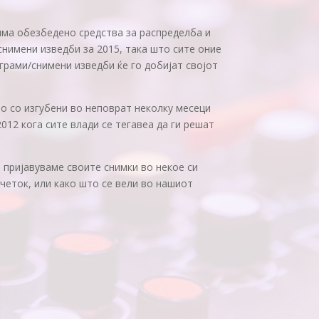
има обезбедено средства за распределба и
нимени изведби за 2015, така што сите оние
ограми/снимени изведби ќе го добијат својот
о со изгубени во неповрат неколку месеци
012 кога сите влади се тегавеа да ги решат
 пријавуваме своите снимки во некое си
четок, или како што се вели во нашиот