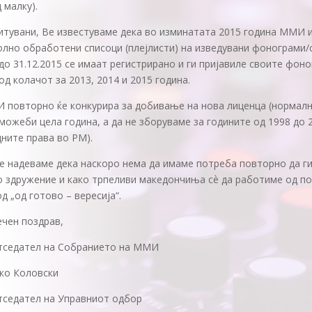
 малку).
итувани, Ве известуваме дека во изминатата 2015 година ММИ 
лно обработени списоци (плејлисти) на изведувани фонограми/с
до 31.12.2015 се имаат регистрирано и ги пријавиле своите фон
од колачот за 2013, 2014 и 2015 година.
 повторно ќе конкурира за добивање на нова лиценца (нормалн
можеби цела година, а да не зборуваме за годините од 1998 до 2
ните права во РМ).
е надеваме дека наскоро нема да имаме потреба повторно да ги
 здружение и како трпеливи македончиња сѐ да работиме од по
д „од готово – вересија“.
ечен поздрав,
тседател на Собранието на ММИ
ко Коловски
тседател на Управниот одбор