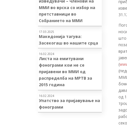
изведувачи – членови на
приб
ММИ во врска со избор на
изве
претставници во
31.1
Собранието на ММИ
Пог
носи
17.03.2025
Македонија тагува:
што
Засекогаш во нашите срца
поз
врат
16.02.2024
јаве
Листа на емитувани
(
ww
фонограми кои не се
(пед
пријавени во ММИ од
ММИ
распределба на МРТВ за
бом
2015 година
дава
16.02.2024
од 
Упатство за пријавување на
трош
фонограми
задо
раб
секо