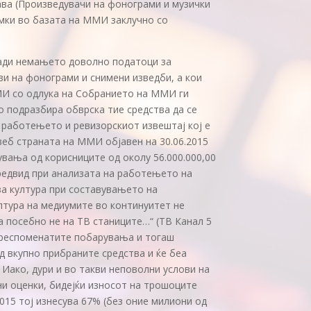
рава (Произведувачи на фонограми и музички
имки во базата на ММИ заклучно со
ради немањето доволно податоци за
ви на фонограми и снимени изведби, а кои
МИ со одлука на Собранието на ММИ ги
 подразбира обврска тие средства да се
а работењето и ревизорскиот извештај кој е
а веб страната на ММИ објавен на 30.06.2015
вања од корисниците од околу 56.000.000,00
предвид при анализата на работењето на
а култура при составувањето на
лтура на медиумите во континуитет не
а посебно не на ТВ станиците…“ (ТВ Канал 5
гореспоменатите побарувања и тогаш
д вкупно прибраните средства и ќе беа
Иако, дури и во такви неповолни услови на
ни оценки, бидејќи износот на трошоците
2015 тој изнесува 67% (без оние милиони од