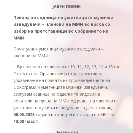
ЈАВЕН ПОВИК
Покана за седница на уметниците музички
изведувачи – членови на ММИ во врска со
избор на претставници во Собранието на
ММИ
Почитувани уметници музички изведувачи –
членови на ММИ,
Врз основа на членовите 10, 11, 12, 13, 14 и 15 од
Статутот на Организацијата за колективно
управување на правата на произведувачите на
фонограми и уметниците музички изведувачи,
свикувам седница на одделните видови на
носители на права на ММИ од редот на членовите
уметниците музички изведувачи за ден вторник,
06.05.2025
година во конгресната сала на МРТ во
1
3:00 часот
.
Дневен ред