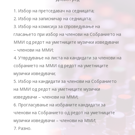
Избор на претседавач на седницата;
Избор на записничар на седницата;
Избор на комисија за спроведување на
гласањето при избор на членови на Собранието на
ММИ од редот на уметниците музички изведувачи
– членови на ММИ;
Утврдување на листа на кандидати за членови на
собранието на ММИ од редот на уметниците
музички изведувачи;
Избор на кандидати за членови на Собранието
на ММИ од редот на уметниците музички
изведувачи – членови на ММИ;
Прогласување на избраните кандидати за
членови на Собранието од редот на уметниците
музички изведувачи – членови на ММИ;
Разно.