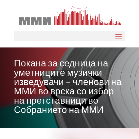
Select Page
Покана за седница на
уметниците музички
изведувачи – членови на
ММИ во врска со избор
на претставници во
Собранието на ММИ